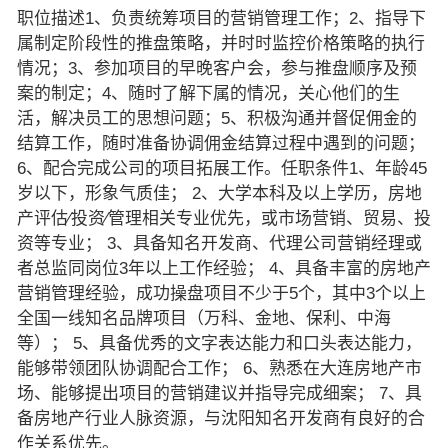
职位描述1、负责统筹项目的营销管理工作；2、指导下
属制定阶段性的推盘策略，并时时监控价格策略的执行
情况；3、参加项目的早晚客户会，参与推盘顺序及预
案的制定；4、随时了解下属的情况，关心他们的生
活，解决员工的思想问题；5、积极沟通并督促佣金的
结算工作，随时准备协调佣金结算过程中遇到的问题；
6、配合完成公司的项目拓展工作。任职条件1、年龄45
岁以下，形象气质佳； 2、大学本科及以上学历，房地
产评估∕投资∕管理相关专业优先，或市场营销、贸易、投
资等专业； 3、具备知名开发商、代理公司营销经理或
者总监同岗位3年以上工作经验； 4、具备丰富的房地产
营销管理经验，成功操盘项目不少于5个，其中3个以上
全国一线知名品牌项目（万科、金地、保利、中海
等）； 5、具备优秀的文字表达能力和口头表达能力，
能够带领团队协调配合工作； 6、熟悉在大连房地产市
场、能够提出项目的营销建议并指导完成细案； 7、具
备房地产行业人脉资源，与沈阳知名开发商有良好的合
作关系优先。